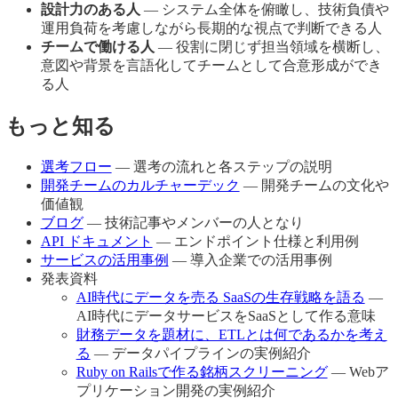
設計力のある人
— システム全体を俯瞰し、技術負債や
運用負荷を考慮しながら長期的な視点で判断できる人
チームで働ける人
— 役割に閉じず担当領域を横断し、
意図や背景を言語化してチームとして合意形成ができ
る人
もっと知る
選考フロー
— 選考の流れと各ステップの説明
開発チームのカルチャーデック
— 開発チームの文化や
価値観
ブログ
— 技術記事やメンバーの人となり
API ドキュメント
— エンドポイント仕様と利用例
サービスの活用事例
— 導入企業での活用事例
発表資料
AI時代にデータを売る SaaSの生存戦略を語る
—
AI時代にデータサービスをSaaSとして作る意味
財務データを題材に、ETLとは何であるかを考え
る
— データパイプラインの実例紹介
Ruby on Railsで作る銘柄スクリーニング
— Webア
プリケーション開発の実例紹介