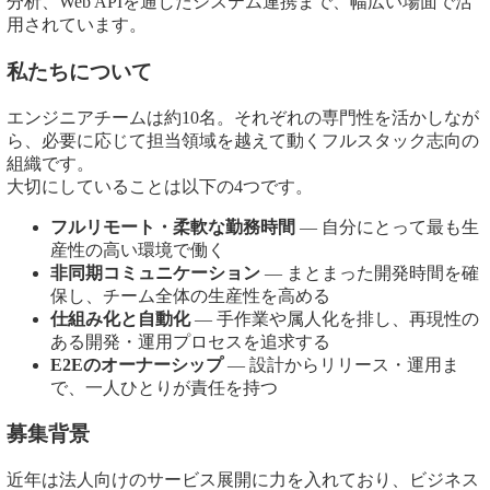
分析、Web APIを通じたシステム連携まで、幅広い場面で活
用されています。
私たちについて
エンジニアチームは約10名。それぞれの専門性を活かしなが
ら、必要に応じて担当領域を越えて動くフルスタック志向の
組織です。
大切にしていることは以下の4つです。
フルリモート・柔軟な勤務時間
— 自分にとって最も生
産性の高い環境で働く
非同期コミュニケーション
— まとまった開発時間を確
保し、チーム全体の生産性を高める
仕組み化と自動化
— 手作業や属人化を排し、再現性の
ある開発・運用プロセスを追求する
E2Eのオーナーシップ
— 設計からリリース・運用ま
で、一人ひとりが責任を持つ
募集背景
近年は法人向けのサービス展開に力を入れており、ビジネス