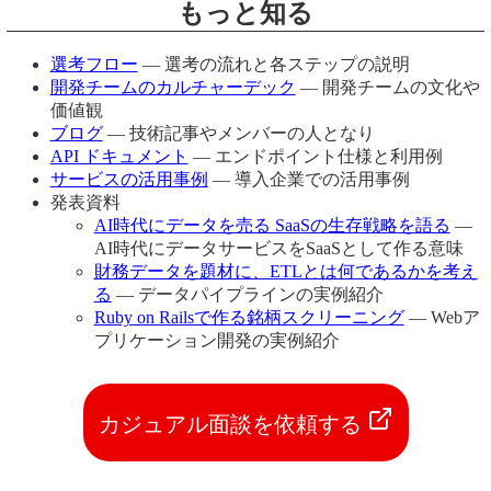
もっと知る
選考フロー
— 選考の流れと各ステップの説明
開発チームのカルチャーデック
— 開発チームの文化や
価値観
ブログ
— 技術記事やメンバーの人となり
API ドキュメント
— エンドポイント仕様と利用例
サービスの活用事例
— 導入企業での活用事例
発表資料
AI時代にデータを売る SaaSの生存戦略を語る
—
AI時代にデータサービスをSaaSとして作る意味
財務データを題材に、ETLとは何であるかを考え
る
— データパイプラインの実例紹介
Ruby on Railsで作る銘柄スクリーニング
— Webア
プリケーション開発の実例紹介
カジュアル面談を依頼する