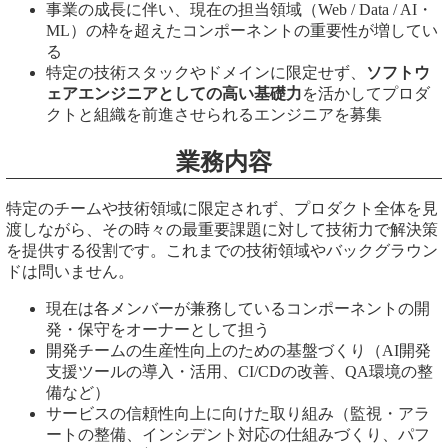
事業の成長に伴い、現在の担当領域（Web / Data / AI・
ML）の枠を超えたコンポーネントの重要性が増してい
る
特定の技術スタックやドメインに限定せず、
ソフトウ
ェアエンジニアとしての高い基礎力
を活かしてプロダ
クトと組織を前進させられるエンジニアを募集
業務内容
特定のチームや技術領域に限定されず、プロダクト全体を見
渡しながら、その時々の最重要課題に対して技術力で解決策
を提供する役割です。これまでの技術領域やバックグラウン
ドは問いません。
現在は各メンバーが兼務しているコンポーネントの開
発・保守をオーナーとして担う
開発チームの生産性向上のための基盤づくり（AI開発
支援ツールの導入・活用、CI/CDの改善、QA環境の整
備など）
サービスの信頼性向上に向けた取り組み（監視・アラ
ートの整備、インシデント対応の仕組みづくり、パフ