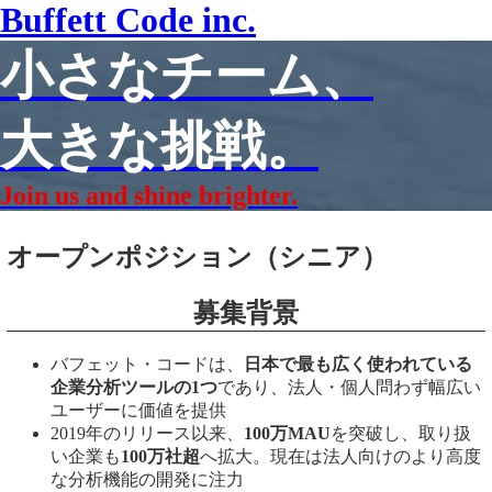
Buffett Code inc.
小さなチーム、
大きな挑戦。
Join us and shine brighter.
オープンポジション（シニア）
募集背景
バフェット・コードは、
日本で最も広く使われている
企業分析ツールの1つ
であり、法人・個人問わず幅広い
ユーザーに価値を提供
2019年のリリース以来、
100万MAU
を突破し、取り扱
い企業も
100万社超
へ拡大。現在は法人向けのより高度
な分析機能の開発に注力